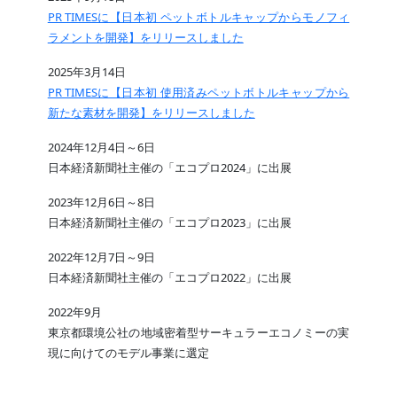
PR TIMESに【日本初 ペットボトルキャップからモノフィ
ラメントを開発】をリリースしました
2025年3月14日
PR TIMESに【日本初 使用済みペットボトルキャップから
新たな素材を開発】をリリースしました
2024年12月4日～6日
日本経済新聞社主催の「エコプロ2024」に出展
2023年12月6日～8日
日本経済新聞社主催の「エコプロ2023」に出展
2022年12月7日～9日
日本経済新聞社主催の「エコプロ2022」に出展
2022年9月
東京都環境公社の地域密着型サーキュラーエコノミーの実
現に向けてのモデル事業に選定