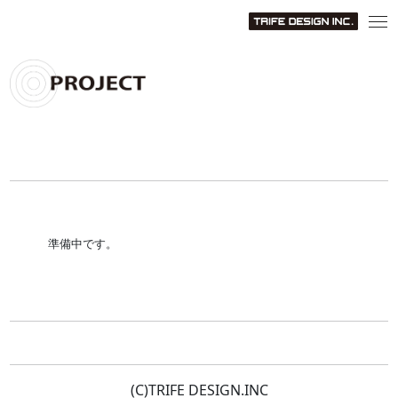
Skip
to
the
content
準備中です。
(C)TRIFE DESIGN.INC